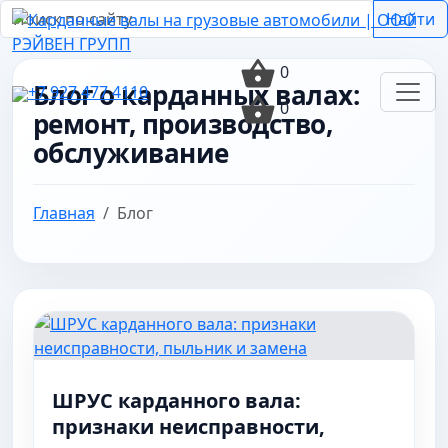
Найти
0
Блог о карданных валах:
+7 927 477 4110
0
ремонт, производство,
обслуживание
Главная
Блог
ШРУС карданного вала:
признаки неисправности,