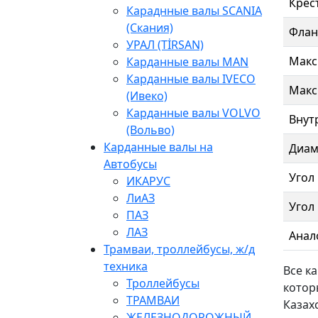
Крес
Караднные валы SCANIA
(Скания)
Флан
УРАЛ (TİRSAN)
Макс
Карданные валы МАN
Карданные валы IVECO
Макс
(Ивеко)
Карданные валы VOLVO
Внут
(Вольво)
Карданные валы на
Диам
Автобусы
Угол
ИКАРУС
ЛиАЗ
Угол
ПАЗ
ЛАЗ
Анал
Трамваи, троллейбусы, ж/д
техника
Все к
Троллейбусы
котор
ТРАМВАИ
Казах
ЖЕЛЕЗНОДОРОЖНЫЙ