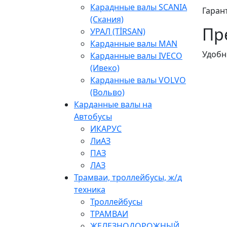
Караднные валы SCANIA
Гаран
(Скания)
Пр
УРАЛ (TİRSAN)
Карданные валы МАN
Удобн
Карданные валы IVECO
(Ивеко)
Карданные валы VOLVO
(Вольво)
Карданные валы на
Автобусы
ИКАРУС
ЛиАЗ
ПАЗ
ЛАЗ
Трамваи, троллейбусы, ж/д
техника
Троллейбусы
ТРАМВАИ
ЖЕЛЕЗНОДОРОЖНЫЙ