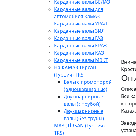
Карданные валы БЕЛАЗ
Карданные валы для
автомобиля КамАЗ
Карданные валы УРАЛ
Карданные валы ЗИЛ
Карданные валы ГАЗ
Карданные валы КРАЗ
Карданные валы КАЗ
Карданные валы МЗКТ
Внима
На КАМАЗ Тирсан
Крест
(Турция) TRS
Оп
Валы с промопорой
Описа
(одношарнирные)
Все к
Двухшарнирные
котор
валы (с трубой)
Казах
Двухшарнирные
валы (без трубы)
Завод
МАЗ (TİRSAN (Турция)
устан
TRS)