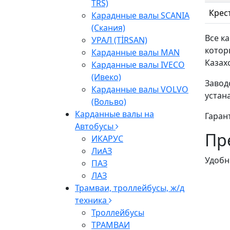
TRS)
Крес
Караднные валы SCANIA
(Скания)
Все к
УРАЛ (TİRSAN)
котор
Карданные валы МАN
Казах
Карданные валы IVECO
(Ивеко)
Завод
Карданные валы VOLVO
устан
(Вольво)
Карданные валы на
Гаран
Автобусы
Пр
ИКАРУС
ЛиАЗ
Удобн
ПАЗ
ЛАЗ
Трамваи, троллейбусы, ж/д
техника
Троллейбусы
ТРАМВАИ