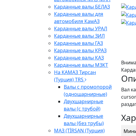
Карданные валы БЕЛАЗ
Карданные валы для
автомобиля КамАЗ
Карданные валы УРАЛ
Карданные валы ЗИЛ
Карданные валы ГАЗ
Карданные валы КРАЗ
Карданные валы КАЗ
Внима
Карданные валы МЗКТ
Карда
На КАМАЗ Тирсан
Оп
(Турция) TRS
Валы с промопорой
Вал к
(одношарнирные)
cursor
Двухшарнирные
разда
валы (с трубой)
Хар
Двухшарнирные
валы (без трубы)
МАЗ (TİRSAN (Турция)
Мини