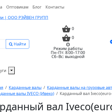
та
Оптовикам
Блог
Контакты
0
0
Найти
Режим работы
Пн–Пт: 8:00–17:00
Сб–Вс: выходной
уги
ая
Карданные валы
Карданные валы на грузовые а
данные валы IVECO (Ивеко)
Карданный вал Iveco(euro-
рданный вал Iveco(eur