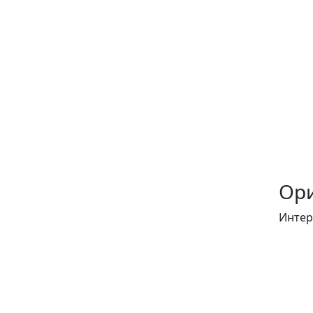
Ори
Интер