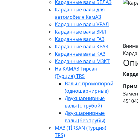
Карданные валы БЕЛАЗ
Карданные валы для
автомобиля КамАЗ
Карданные валы УРАЛ
Карданные валы ЗИЛ
Карданные валы ГАЗ
Внима
Карданные валы КРАЗ
Карда
Карданные валы КАЗ
Оп
Карданные валы МЗКТ
На КАМАЗ Тирсан
Карда
(Турция) TRS
Валы с промопорой
Прим
(одношарнирные)
Замены
Двухшарнирные
45104
валы (с трубой)
Двухшарнирные
валы (без трубы)
МАЗ (TİRSAN (Турция)
TRS)