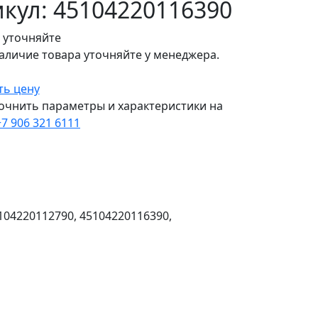
кул: 45104220116390
 уточняйте
аличие товара уточняйте у менеджера.
ть цену
очнить параметры и характеристики на
+7 906 321 6111
5104220112790, 45104220116390,