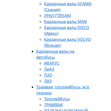
Караднные валы SCANIA
(Скания)
УРАЛ (TİRSAN)
Карданные валы МАN
Карданные валы IVECO
(Ивеко)
Карданные валы VOLVO
(Вольво)
Карданные валы на
Автобусы
ИКАРУС
ЛиАЗ
ПАЗ
ЛАЗ
Трамваи, троллейбусы, ж/д
техника
Троллейбусы
ТРАМВАИ
ЖЕЛЕЗНОДОРОЖНЫЙ