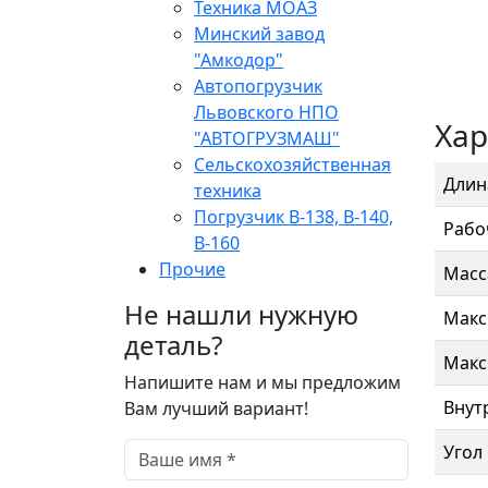
Техника МОАЗ
Минский завод
"Амкодор"
Автопогрузчик
Львовского НПО
Хар
"АВТОГРУЗМАШ"
Сельскохозяйственная
Длин
техника
Погрузчик В-138, В-140,
Рабо
В-160
Прочие
Масса
Не нашли нужную
Макс
деталь?
Макс
Напишите нам и мы предложим
Внут
Вам лучший вариант!
Угол