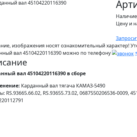
Арти
Наличие
Цену и н
Запроси
ние, изображения носят ознакомительный характер! Ут
нный вал 45104220116390 можно по телефону
исание
нный вал 45104220116390 в сборе
енение:
Карданный вал тягача КАМАЗ-5490
: RS.93665.66.02, RS.93655.73.02, 0687550206536-0009, 4
220112791