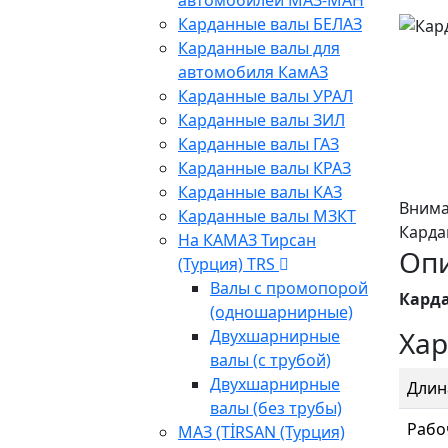
автомобилей МАЗ-МАН
Карданные валы БЕЛАЗ
Карданные валы для
автомобиля КамАЗ
Карданные валы УРАЛ
Карданные валы ЗИЛ
Карданные валы ГАЗ
Карданные валы КРАЗ
Карданные валы КАЗ
Внима
Карданные валы МЗКТ
Карда
На КАМАЗ Тирсан
Оп
(Турция) TRS
Валы с промопорой
Карда
(одношарнирные)
Хар
Двухшарнирные
валы (с трубой)
Двухшарнирные
Длин
валы (без трубы)
Рабо
МАЗ (TİRSAN (Турция)