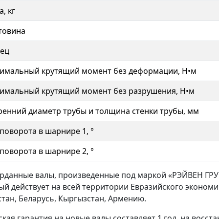
, кг
товина
ец
имальный крутящий момент без деформации, Н•м
имальный крутящий момент без разрушения, Н•м
ренний диаметр трубы и толщина стенки трубы, мм
 поворота в шарнире 1, °
 поворота в шарнире 2, °
арданные валы, произведенные под маркой «РЭЙВЕН ГРУ
ый действует на всей территории Евразийского экономи
стан, Беларусь, Кыргызстан, Армению.
ская гарантия на новые валы составляет 1 год, на восст