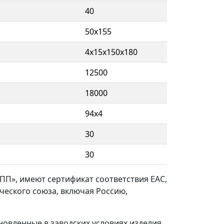
40
50х155
4х15х150х180
12500
18000
94х4
30
30
ПП», имеют сертификат соответствия ЕАС,
ческого союза, включая Россию,
ановленные в заводских условиях изделия