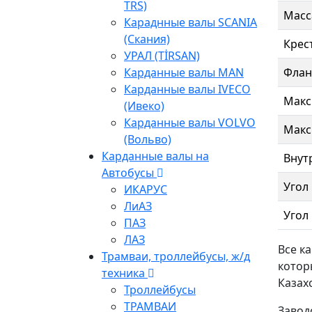
TRS)
Масса
Караднные валы SCANIA
(Скания)
Крес
УРАЛ (TİRSAN)
Флан
Карданные валы МАN
Карданные валы IVECO
Макс
(Ивеко)
Карданные валы VOLVO
Макс
(Вольво)
Карданные валы на
Внут
Автобусы
Угол
ИКАРУС
ЛиАЗ
Угол
ПАЗ
ЛАЗ
Все к
Трамваи, троллейбусы, ж/д
котор
техника
Казах
Троллейбусы
ТРАМВАИ
Завод