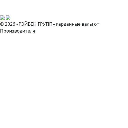
© 2026 «РЭЙВЕН ГРУПП» карданные валы от
Производителя
Закажите звонок
И наш специалист свяжется с вами в ближайшее время!
Согласен на обработку персональных данных *
Запрос цены и наличия товара