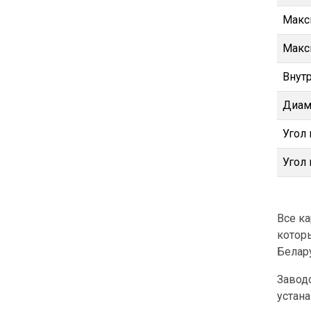
Макс
Макс
Внут
Диам
Угол 
Угол 
Все к
котор
Белар
Заводс
устана