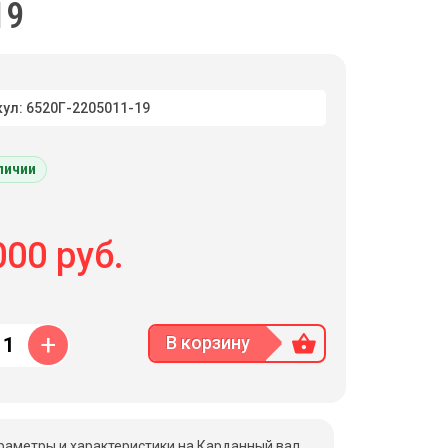
19
ул: 6520Г-2205011-19
личии
00 руб.
+
В корзину
раметры и характеристики на Карданный вал