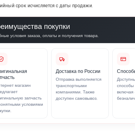
ийный срок исчисляется с даты продажи.
еимущества покупки
бные условия заказа, оплаты и получения товара.
ригинальная
Доставка по России
Способ
пчасть
Отправка выполняется
Доступн
тернет магазин
транспортными
способы 
едлагает
компаниями. Также
включая 
игинальную запчасть
доступен самовывоз.
безналич
понятными условиями
купки.