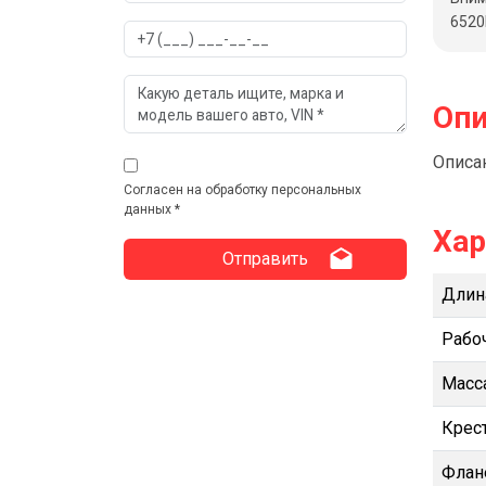
6520
Опи
Описан
Согласен на обработку персональных
данных *
Хар
Длин
Рабо
Масса
Крес
Флан