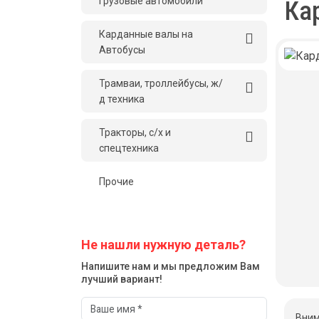
грузовые автомобили
Ка
Карданные валы на
Автобусы
Трамваи, троллейбусы, ж/
д техника
Тракторы, с/x и
спецтехника
Прочие
Не нашли нужную деталь?
Напишите нам и мы предложим Вам
лучший вариант!
Вним