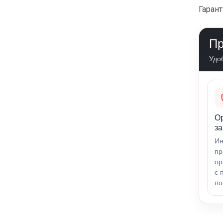
Гарант
Пр
Удо
О
за
Ин
пр
ор
с 
по