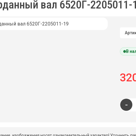
рданный вал 6520Г-2205011-
Артик
В на
320
-
ание, изображения носят ознакомительный характер! Уточнить па