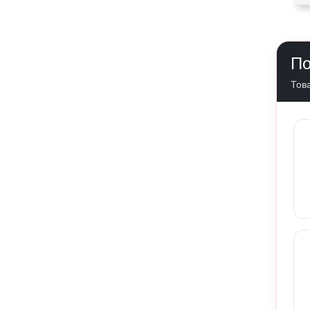
По
Това