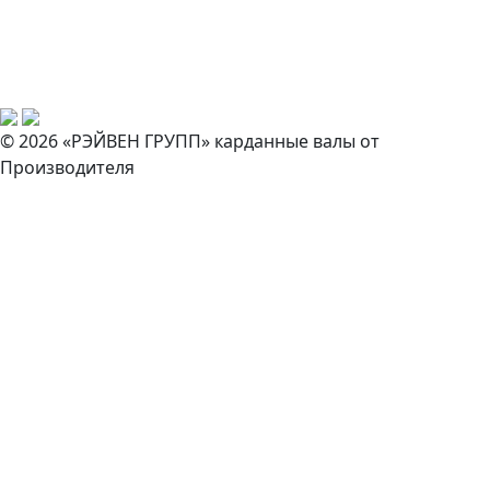
© 2026 «РЭЙВЕН ГРУПП» карданные валы от
Производителя
Закажите звонок
И наш специалист свяжется с вами в ближайшее время!
Согласен на обработку персональных данных *