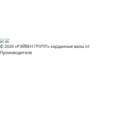
© 2026 «РЭЙВЕН ГРУПП» карданные валы от
Производителя
Закажите звонок
И наш специалист свяжется с вами в ближайшее время!
Согласен на обработку персональных данных *