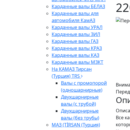
22
Карданные валы БЕЛАЗ
Карданные валы для
автомобиля КамАЗ
Карданные валы УРАЛ
Карданные валы ЗИЛ
Карданные валы ГАЗ
Карданные валы КРАЗ
Карданные валы КАЗ
Карданные валы МЗКТ
На КАМАЗ Тирсан
(Турция) TRS
Валы с промопорой
Внима
(одношарнирные)
Перед
Двухшарнирные
Оп
валы (с трубой)
Описа
Двухшарнирные
Все к
валы (без трубы)
котор
МАЗ (TİRSAN (Турция)