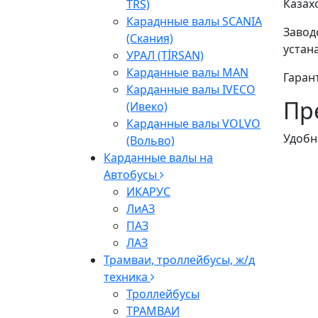
Казах
TRS)
Караднные валы SCANIA
Завод
(Скания)
устан
УРАЛ (TİRSAN)
Карданные валы МАN
Гаран
Карданные валы IVECO
Пр
(Ивеко)
Карданные валы VOLVO
Удобн
(Вольво)
Карданные валы на
Автобусы
ИКАРУС
ЛиАЗ
ПАЗ
ЛАЗ
Трамваи, троллейбусы, ж/д
техника
Троллейбусы
ТРАМВАИ