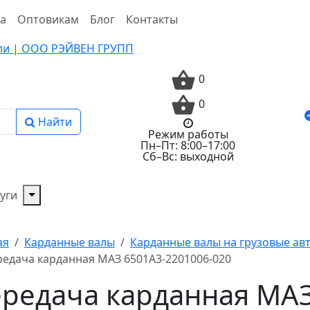
та
Оптовикам
Блог
Контакты
0
0
Найти
Режим работы
Пн–Пт: 8:00–17:00
Сб–Вс: выходной
уги
ая
Карданные валы
Карданные валы на грузовые а
едача карданная МАЗ 6501А3-2201006-020
редача карданная МАЗ