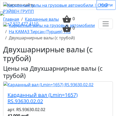
Найти
0
Главная
Карданные валы
+7 927 477 4110
Карданные валы на грузовые автомобили
0
На КАМАЗ Тирсан (Турция) TRS
Двухшарнирные валы (с трубой)
Двухшарнирные валы (с
трубой)
Цены на Двухшарнирные валы (с
трубой)
Карданный вал (Lmin=1657)
RS.93630.02.02
арт. RS.93630.02.02
42 000 руб.