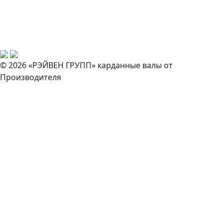
© 2026 «РЭЙВЕН ГРУПП» карданные валы от
Производителя
Закажите звонок
И наш специалист свяжется с вами в ближайшее время!
Согласен на обработку персональных данных *