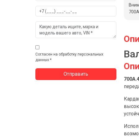
Вним
700А
Опи
Ва
Согласен на обработку персональных
данных *
Опи
700А.4
перед
Карда
высоки
устой
Испол
возмо