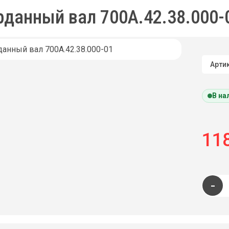
рданный вал 700А.42.38.000-
Артик
В на
118
-