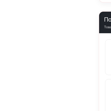
По
Това