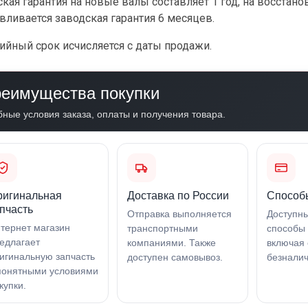
кая гарантия на новые валы составляет 1 год, на восстан
вливается заводская гарантия 6 месяцев.
ийный срок исчисляется с даты продажи.
еимущества покупки
бные условия заказа, оплаты и получения товара.
ригинальная
Доставка по России
Способ
пчасть
Отправка выполняется
Доступн
тернет магазин
транспортными
способы 
едлагает
компаниями. Также
включая 
игинальную запчасть
доступен самовывоз.
безналич
понятными условиями
купки.