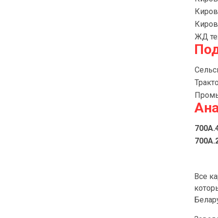
Киров
Киров
ЖД те
Под
Сельс
Тракт
Промы
Ана
700А.
700А.
Все к
котор
Белар