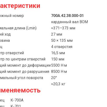
актеристики
ожный номер
700А.42.38.000-01
карданный вал ВОМ
альная длина (Lmin)
≈371–373 мм
ий ход
27 мм
овина
50 × 135 мм
ец
4 отверстия
тр отверстий
16,5 мм
тр по центрам отверстий
150 мм
щий момент до деформации
5500 Н·м
щий момент до разрушения
8500 Н·м
мальный угол поворота
20°
≈20,3 кг
именяемость
ец
К-700А
ец
К-701