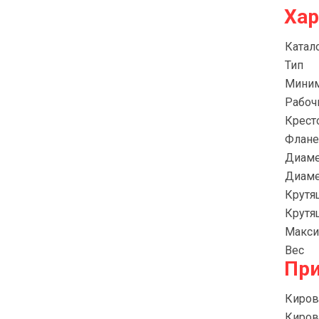
Хар
Катал
Тип
Миним
Рабоч
Крест
Флан
Диаме
Диаме
Крутя
Крутя
Макси
Вес
Пр
Киров
Киров