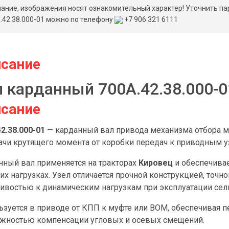
ание, изображения носят ознакомительный характер! Уточнить па
.42.38.000-01 можно по телефону
+7 906 321 6111
сание
л карданный 700А.42.38.000-0
сание
2.38.000-01
— карданный вал привода механизма отбора м
ачи крутящего момента от коробки передач к приводным уз
нный вал применяется на тракторах
Кировец
и обеспечива
х нагрузках. Узел отличается прочной конструкцией, точн
чивостью к динамическим нагрузкам при эксплуатации сел
ьзуется в приводе от КПП к муфте или ВОМ, обеспечивая п
жностью компенсации угловых и осевых смещений.