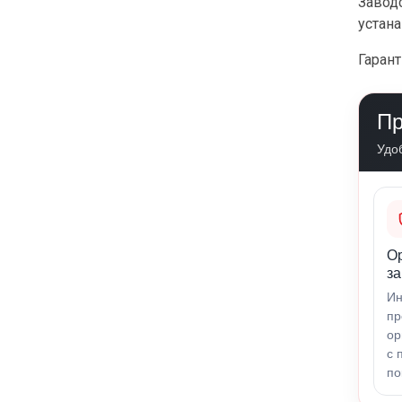
Заводс
устана
Гарант
Пр
Удо
О
за
Ин
пр
ор
с 
по