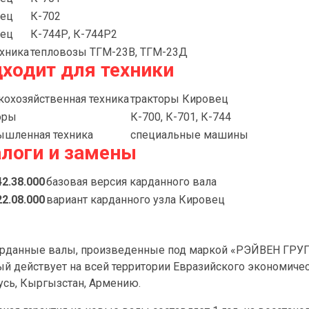
ец
К-702
ец
К-744Р, К-744Р2
хника
тепловозы ТГМ-23В, ТГМ-23Д
ходит для техники
кохозяйственная техника
тракторы Кировец
оры
К-700, К-701, К-744
шленная техника
специальные машины
логи и замены
42.38.000
базовая версия карданного вала
22.08.000
вариант карданного узла Кировец
арданные валы, произведенные под маркой «РЭЙВЕН ГРУПП
ый действует на всей территории Евразийского экономичес
усь, Кыргызстан, Армению.