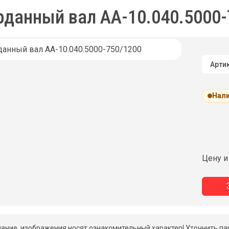
рданный вал АА-10.040.5000-
Артик
Нали
Цену и
ание, изображения носят ознакомительный характер! Уточнить па