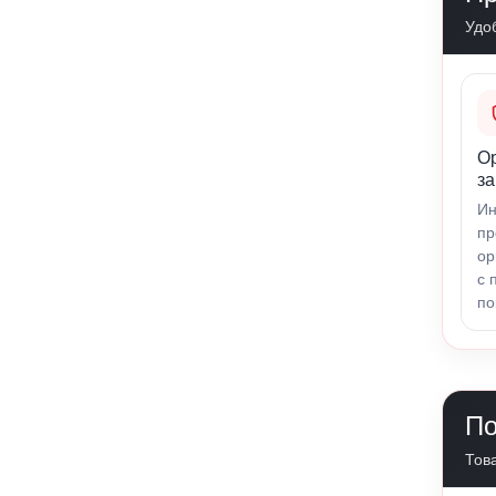
Удо
О
за
Ин
пр
ор
с 
по
По
Това