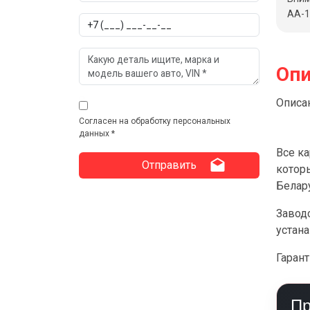
АА-1
Опи
Описан
Согласен на обработку персональных
данных *
Все к
котор
Белар
Заводс
устана
Гарант
Пр