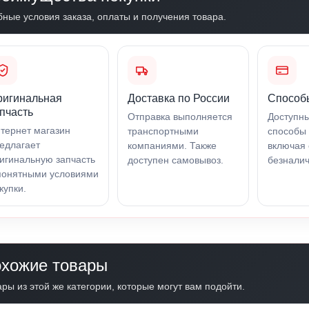
бные условия заказа, оплаты и получения товара.
ригинальная
Доставка по России
Способ
пчасть
Отправка выполняется
Доступн
тернет магазин
транспортными
способы 
едлагает
компаниями. Также
включая 
игинальную запчасть
доступен самовывоз.
безналич
понятными условиями
купки.
хожие товары
ры из этой же категории, которые могут вам подойти.