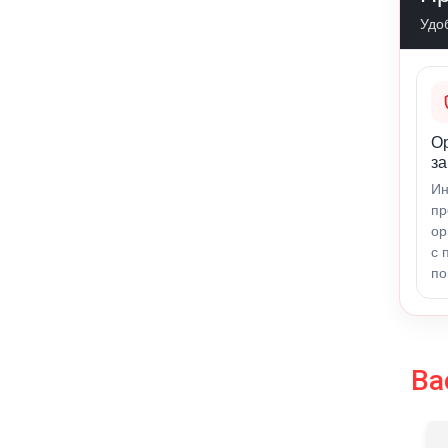
Удо
О
за
Ин
пр
ор
с 
по
Ва