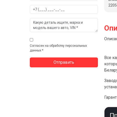
2205
Опи
Описан
Согласен на обработку персональных
данных *
Все к
котор
Белар
Заводс
устана
Гарант
Пр