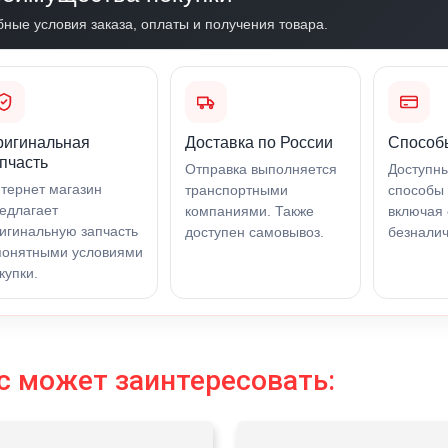
бные условия заказа, оплаты и получения товара.
ригинальная
Доставка по России
Способ
пчасть
Отправка выполняется
Доступн
тернет магазин
транспортными
способы 
едлагает
компаниями. Также
включая 
игинальную запчасть
доступен самовывоз.
безналич
понятными условиями
купки.
с может заинтересовать: