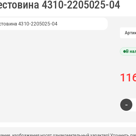
естовина 4310-2205025-04
Артик
В на
116
-
ание, изображения носят ознакомительный характер! Уточнить па