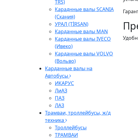
TRS)
Караднные валы SCANIA
Гаран
(Скания)
Пр
УРАЛ (TİRSAN)
Карданные валы МАN
Удобн
Карданные валы IVECO
(Ивеко)
Карданные валы VOLVO
(Вольво)
Карданные валы на
Автобусы
ИКАРУС
ЛиАЗ
ПАЗ
ЛАЗ
Трамваи, троллейбусы, ж/д
техника
Троллейбусы
ТРАМВАИ