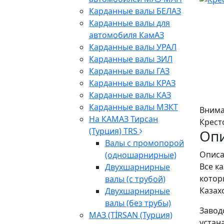
Карданные валы БЕЛАЗ
Карданные валы для
автомобиля КамАЗ
Карданные валы УРАЛ
Карданные валы ЗИЛ
Карданные валы ГАЗ
Карданные валы КРАЗ
Карданные валы КАЗ
Карданные валы МЗКТ
Внима
На КАМАЗ Тирсан
Крест
(Турция) TRS
Оп
Валы с промопорой
Описа
(одношарнирные)
Все к
Двухшарнирные
котор
валы (с трубой)
Казах
Двухшарнирные
валы (без трубы)
Завод
МАЗ (TİRSAN (Турция)
устан