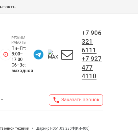
нтакты
+7 906
РЕЖИМ
321
РАБОТЫ
Пн–Пт:
6111
8:00–
+7 927
17:00
Сб–Вс:
477
выходной
4110
Заказать звонок
твенной техники
Шарнир Н051.03.230Ф(КИ-400)