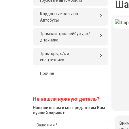
грузовые автомобили
Ша
Карданные валы на
Автобусы
Трамваи, троллейбусы, ж/
д техника
Тракторы, с/x и
спецтехника
Прочие
Не нашли нужную деталь?
Напишите нам и мы предложим Вам
лучший вариант!
Вним