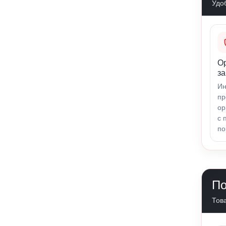
Удо
О
за
Ин
пр
ор
с 
по
По
Това