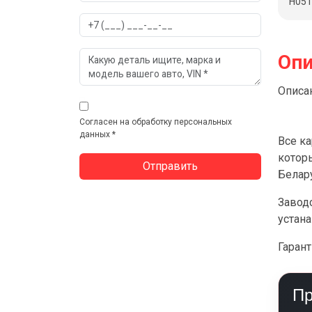
Н051
Опи
Описан
Согласен на обработку персональных
данных *
Все к
котор
Белар
Заводс
устана
Гарант
Пр