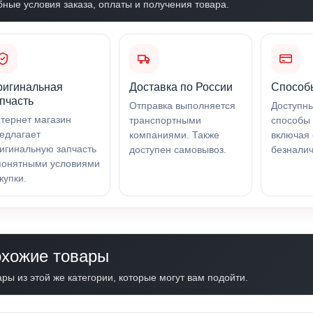
бные условия заказа, оплаты и получения товара.
ригинальная
Доставка по России
Способ
пчасть
Отправка выполняется
Доступн
тернет магазин
транспортными
способы 
едлагает
компаниями. Также
включая 
игинальную запчасть
доступен самовывоз.
безналич
понятными условиями
купки.
хожие товары
ры из этой же категории, которые могут вам подойти.