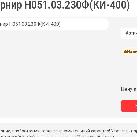
рнир Н051.03.230Ф(КИ-400)
Артик
Нали
Цену и
ание, изображения носят ознакомительный характер! Уточнить па