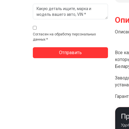
Опи
Описан
Согласен на обработку персональных
данных *
Все к
котор
Белар
Заводс
устана
Гарант
Пр
Удо