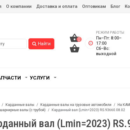
я
О компании
Доставка и оплата
Оптовикам
Блог
Ко
РЕЖИМ РАБОТЫ
Пн–Пт: 8:00–
0
0
17:00
Найти
Сб–Вс:
выходной
АПЧАСТИ
УСЛУГИ
Карданные валы
Карданные валы на грузовые автомобили
На КАМ
шарнирные валы (с трубой)
Карданный вал (Lmin=2023) RS.93660.08.02
рданный вал (Lmin=2023) RS.