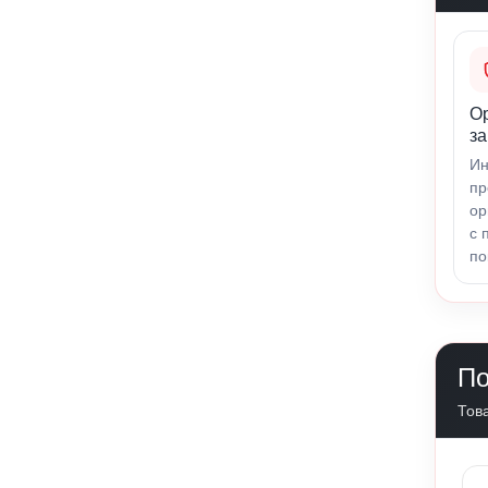
О
за
Ин
пр
ор
с 
по
По
Това